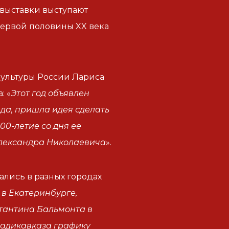
 выставки выступают
ервой половины XX века
культуры России Лариса
: «
Этот год объявлен
нда, пришла идея сделать
0-летие со дня ее
 Александра Николаевича
».
лись в разных городах
 в Екатеринбурге,
тантина Бальмонта в
ладикавказа графику