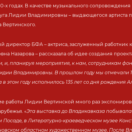
980-х годах. В качестве музыкального сопровождения
уга Лидии Владимировны – выдающегося артиста п
 Вертинского.
й директор БФА – актриса, заслуженный работник 
на Назарова – рассказала об идее создания проекта
и, и, планируя мероприятия, к нам, сотрудникам фо
идии Владимировны. В прошлом году мы отмечали 10
а в этом году исполнилось 135 лет со дня рождения
е работы Лидии Вертинской много раз экспонирова
арубежья. «
Эта выставка до Владикавказа побывала
 Посаде, в Литературно-краеведческом музее Конс
новском областном художественном музее. После В