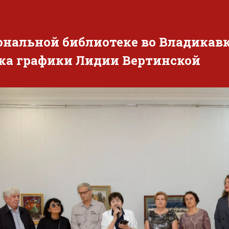
ональной библиотеке во Владикав
ка графики Лидии Вертинской