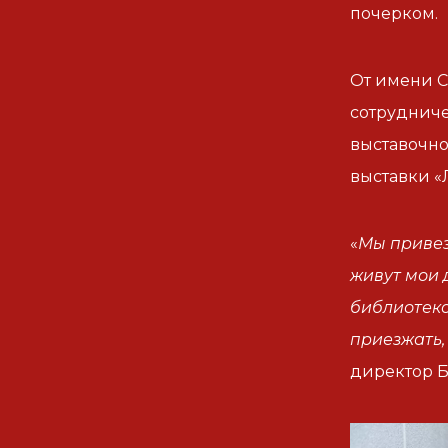
почерком.
От имени С
сотрудниче
выставочно
выставки «
«
Мы привез
живут мои 
библиотеко
приезжать,
директор 