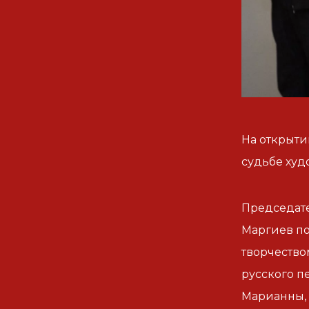
На открыти
судьбе худ
Председате
Маргиев по
творчество
русского п
Марианны, 