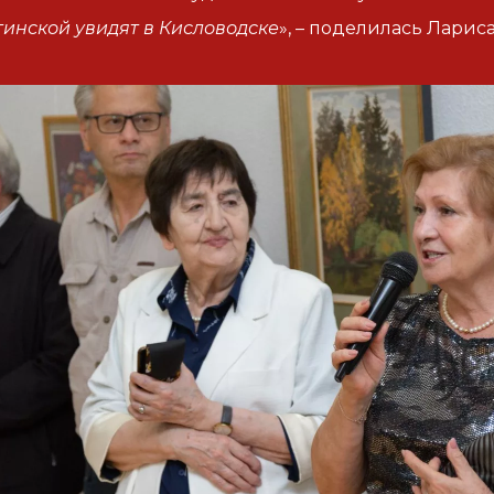
инской увидят в Кисловодске
», – поделилась Лариса