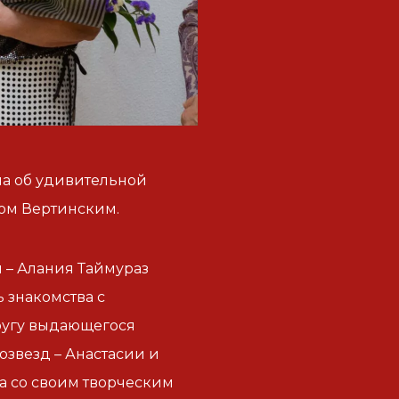
ла об удивительной
ром Вертинским.
 – Алания Таймураз
 знакомства с
пругу выдающегося
озвезд – Анастасии и
а со своим творческим