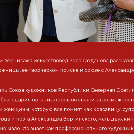
и вернисажа искусствовед Зара Газданова рассказа
ожницы, ее творческом поиске и союзе с Александ
ль Союза художников Республики Северная Осетия
благодарил организаторов выставки за возможность
м женщины, которую все помнят как красавицу, су
евца и поэта Александра Вертинского, мать двух кин
но мало кто знает как профессионального художник