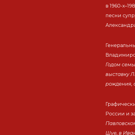
в 1960-х–1
песни супр
Александра
Генеральны
Владимиров
Годом семь
выставку Л
рождения, 
Графически
России и з
Павловском
Шуе, в Ива