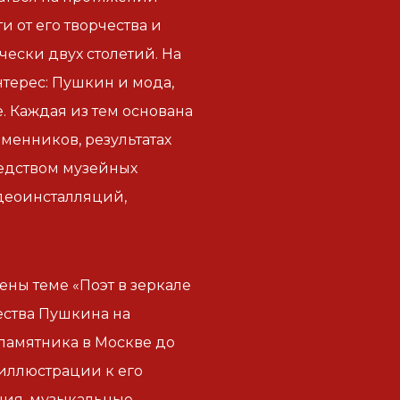
и от его творчества и
ески двух столетий. На
терес: Пушкин и мода,
. Каждая из тем основана
менников, результатах
редством музейных
идеоинсталляций,
ены теме «Поэт в зеркале
ества Пушкина на
 памятника в Москве до
иллюстрации к его
ния, музыкальные