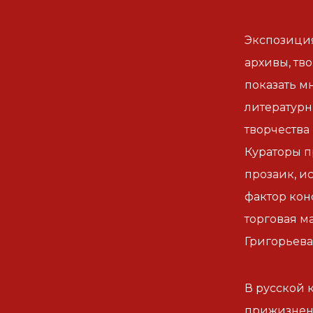
Экспозиция
архивы, тв
показать м
литературн
творчества 
Кураторы п
прозаик, и
фактор кон
торговая м
Григорьева 
В русской 
прижизнен