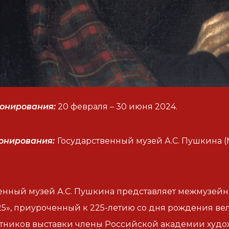
понирования:
20 февраля – 30 июня 2024.
онирования:
Государственный музей А.С. Пушкина (
енный музей А.С. Пушкина представляет межмузей
5», приуроченный к 225-летию со дня рождения вел
тников выставки члены Российской академии худо