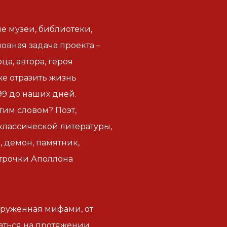
 музеи, библиотеки,
вная задача проекта –
а, автора, героя
же отразить жизнь
799 до наших дней.
тим словом? Поэт,
 классической литературы,
 демон, памятник,
строчки Аполлона
круженная мифами, от
ться на протяжении