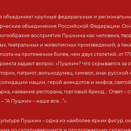
 объединяет крупные федеральные и региональные
орческие объединения Российской Федерации. Осно
ногообразие восприятия Пушкина как человека, творц
ых, театральных и живописных произведений, а так
поэта на протяжении более, чем двух столетий, от 1
роекта задают вопрос: «Пушкин? Что скрывается за э
сторик, патриот, вольнодумец, символ, знак русской
солидации нации, герой анекдотов и мифов, святой,
арка, название ресторана, торговый бренд… Ответ – 
– “А Пушкин – наше все…”».
культуре Пушкин – одна из наиболее ярких фигур, о
ных до складывающихся и продолжающих складыва