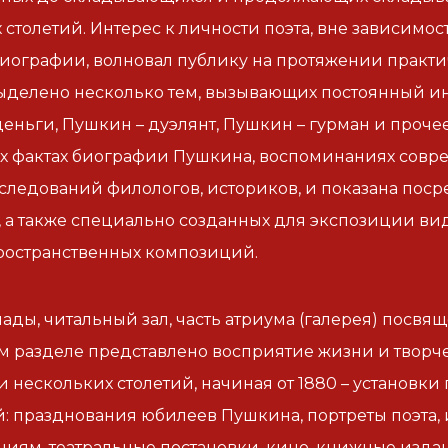
столетий. Интерес к личности поэта, вне зависимост
иографии, волновал публику на протяжении практич
ыделено несколько тем, вызывающих постоянный ин
еньги, Пушкин – дуэлянт, Пушкин – гурман и прочее
х фактах биографии Пушкина, воспоминаниях совре
следований филологов, историков, и показана пос
, а также специально созданных для экспозиции в
ространственных композиций.
ады, читальный зал, часть атриума (галерея) посвящ
том разделе представлено восприятие жизни и творч
 нескольких столетий, начиная от 1880 – установки
: празднования юбилеев Пушкина, портреты поэта, 
иям, театральные постановки, кино, книжные изда