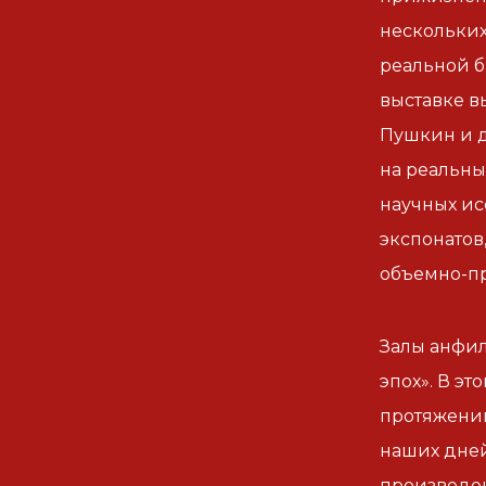
нескольких 
реальной б
выставке в
Пушкин и д
на реальны
научных ис
экспонатов
объемно-п
Залы анфил
эпох». В э
протяжении
наших дней
произведен