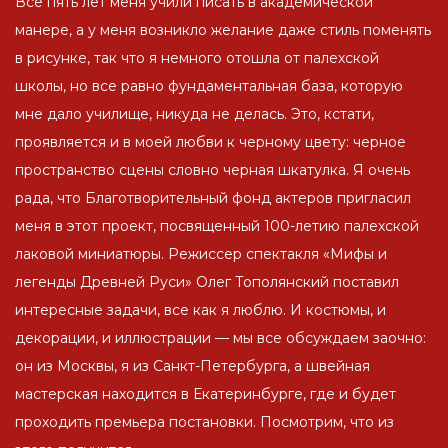
Все пять лет меня учили писать в академической
манере, а у меня возникло желание даже стиль поменять
в рисунке, так что я немного отошла от палехской
школы, но все равно фундаментальная база, которую
мне дало училище, никуда не делась. Это, кстати,
проявляется и в моей любви к черному цвету: черное
пространство сцены словно черная шкатулка. Я очень
рада, что Благотворительный фонд актеров пригласил
меня в этот проект, посвященный 100-летию палехской
лаковой миниатюры. Режиссер спектакля «Мифы и
легенды Древней Руси» Олег Тополянский поставил
интересные задачи, все как я люблю. И костюмы, и
декорации, и иллюстрации — мы все обсуждаем заочно:
он из Москвы, я из Санкт-Петербурга, а швейная
мастерская находится в Екатеринбурге, где и будет
проходить премьера постановки. Посмотрим, что из