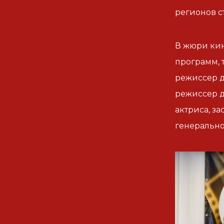
регионов с
В жюри ки
программ,
режиссер д
режиссер д
актриса, з
генеральн