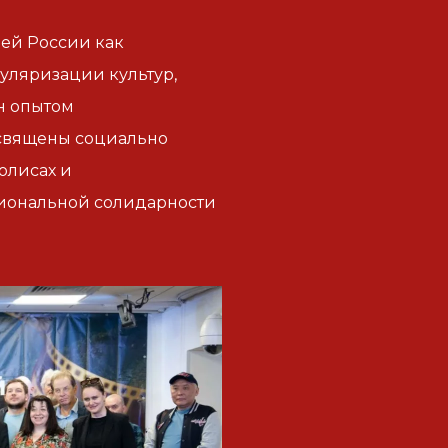
ей России как
уляризации культур,
н опытом
освящены социально
олисах и
циональной солидарности