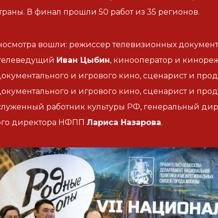
траны. В финал прошли 50 работ из 35 регионов.
носмотра вошли: режиссер телевизионных докумен
 телеведущий
Иван Цыбин
, кинооператор и кинор
окументального и игрового кино, сценарист и пр
окументального и игрового кино, сценарист и пр
аслуженный работник культуры РФ, генеральный дир
ого директора НФПП
Лариса Назарова
.