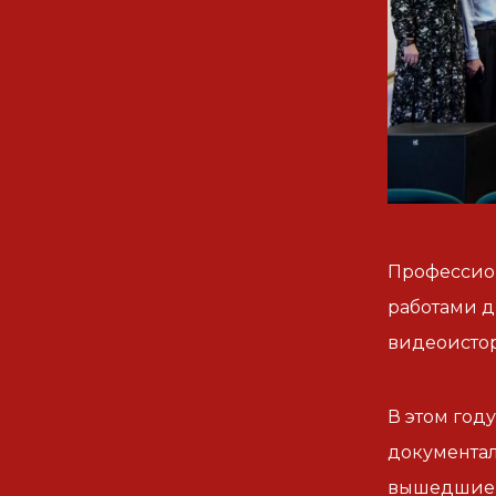
Профессион
работами д
видеоистор
В этом год
документал
вышедшие в