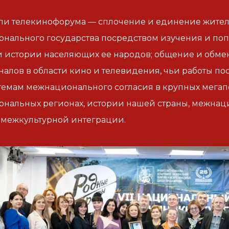
ли телекинофорума — сплочение и единение жител
нального государства посредством изучения и поп
 истории населяющих ее народов; общение и обме
алов в области кино и телевидения, чьи работы п
емам межнационального согласия в крупных мегап
нальных регионах, истории нашей страны, межна
 межкультурной интеграции.