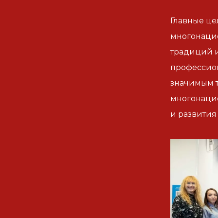
Главные це
многонацио
традиций и
профессион
значимым т
многонацио
и развития