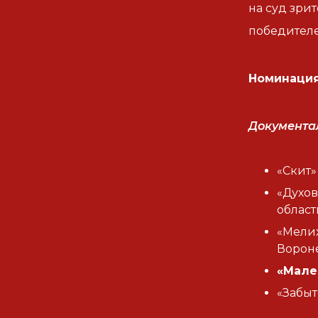
на суд зри
победителе
Номинация
Д
окумента
«Скит»
«Духов
област
«Мелих
Ворон
«Малев
«Забыт