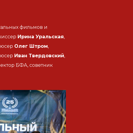
тальных фильмов и
ежиссер
Ирина Уральская
,
одюсер
Олег Штром
,
одюсер
Иван Твердовский
,
ектор БФА, советник