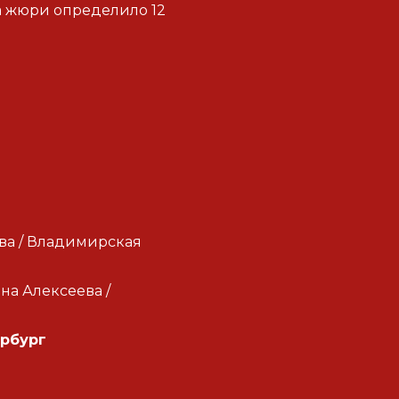
ра жюри определило 12
ва / Владимирская
на Алексеева /
ербург