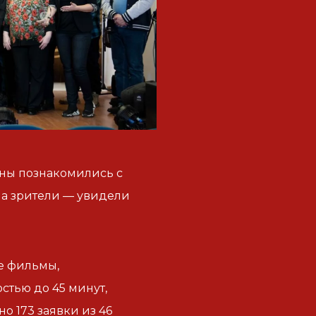
аны познакомились с
 а зрители — увидели
е фильмы,
тью до 45 минут,
о 173 заявки из 46