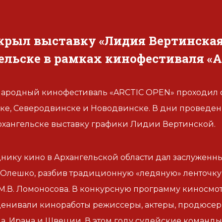
крыл выставку «Лидия Вертинская.
ельске в рамках кинофестиваля «
народный кинофестиваль «ARCTIC OPEN» проходил с 
ке, Северодвинске и Новодвинске. В дни проведе
рхангельске выставку графики Лидии Вертинской.
днику кино в Архангельской области дал заслуженн
Олешко, разбив традиционную «ледяную» ленточку 
М.В. Ломоносова. В конкурсную программу киносмо
Оценивали киноработы режиссеры, актеры, продюсер
а, Ирана и Швеции. В этом году судейские команды