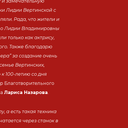
у и замечательную
ки Лидии Вертинской с
яли. Рада, что жители и
ство Лидии Владимировны
ли только как актрису,
го. Также благодарю
ера” за создание очень
семье Вертинских,
к 100-летию со дня
ор Благотворительного
са
Лариса Назарова
.
у, а есть такая техника
чатается через станок в