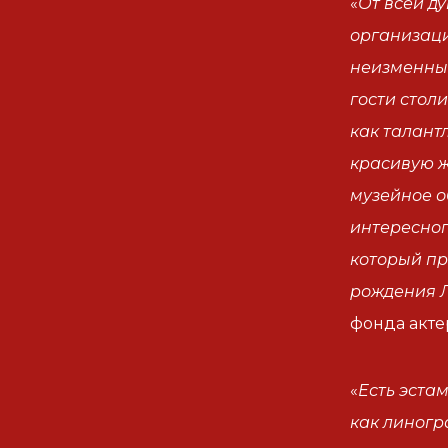
«
От всей д
организаци
неизменным
гости стол
как талантл
красивую ж
музейное о
интересног
который пр
рождения 
фонда акте
«
Есть эстам
как линогр