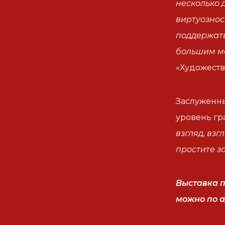
несколько 
виртуознос
поддержать
большим м
«Художеств
Заслуженн
уровень гр
взгляд, взг
простите з
Выставка п
можно по ад