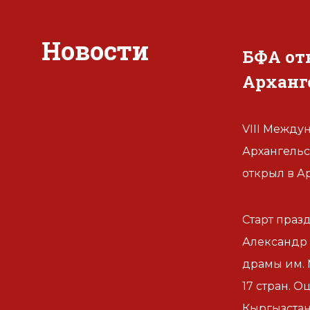
Новости
БФА от
Арханг
VIII Между
Архангельс
открыл в А
Старт праз
Александр 
драмы им. 
17 стран. 
Кыргызстан