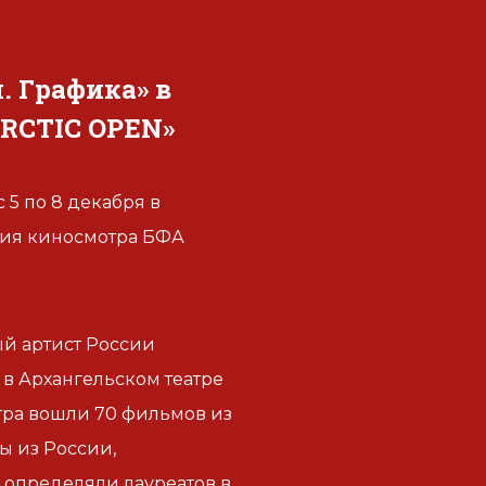
 Графика» в
ARCTIC OPEN»
5 по 8 декабря в
ния киносмотра БФА
ый артист России
в Архангельском театре
тра вошли 70 фильмов из
ы из России,
 определяли лауреатов в