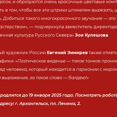
досок, и образуются очень красочные цветовые комп
ть в том, чтобы все эти штрихи штикелем вырезать, ц
. Добиться такого многокрасочного звучания — это
астерством
», — подчеркнула заместитель директо
енная культура Русского Севера»
Зоя Кулешова
.
ый художник России
Евгений Зимирев
также отмет
афики: «
Поэтическое виденье — такое тонкое прони
ляд человека, который находится в гармонии с миром.
а выражение, за такое слово — балдею!
»
родлится до 19 января 2025 года. Посмотреть рабо
ресу: г. Архангельск, пл. Ленина, 2.