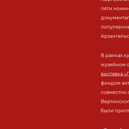
пяти номин
документал
популярно
Архангельс
В рамках к
музейном о
выставка «
фондом ак
совместно 
Вертинског
были пригл