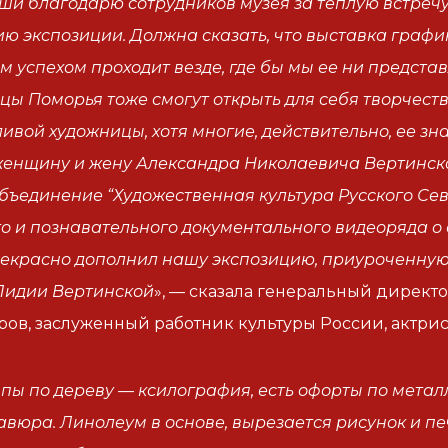
уши благодарю сотрудников музея за теплую встреч
ю экспозиции. Должна сказать, что выставка графи
 успехом проходит везде, где бы мы ее ни представл
ицы Поморья тоже смогут открыть для себя творче
ивой художницы, хотя многие, действительно, ее зна
енщину и жену Александра Николаевича Вертинско
бъединение “Художественная культура Русского Сев
о и познавательного документального видеоряда о 
екрасно дополнил нашу экспозицию, приуроченную 
Лидии Вертинской
», — сказала генеральный директ
ров, заслуженный работник культуры России, актри
пы по дереву — ксилография, есть офорты по металл
авюра. Линолеум в основе, вырезается рисунок и пе