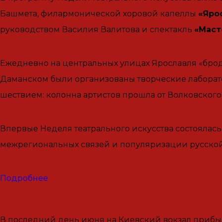
Башмета, филармонической хоровой капеллы
«Яро
руководством Василия Валитова и спектакль
«Маст
Ежедневно на центральных улицах Ярославля «бродя
Даманском были организованы творческие лаборато
шествием: колонна артистов прошла от Волковского
Впервые Неделя театрального искусства состоялась 
межрегиональных связей и популяризации русской 
Подробнее
В последний день июня на Киевский вокзал прибыл