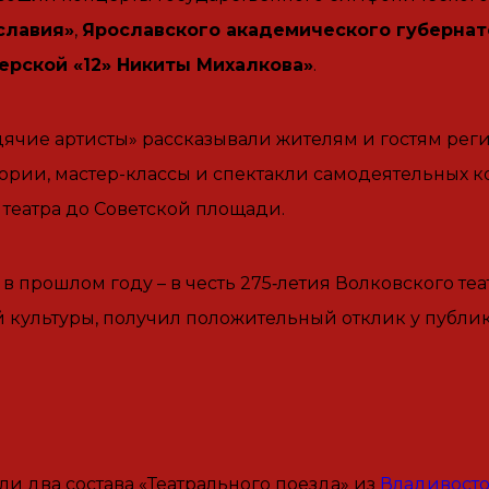
славия»
,
Ярославского академического губернат
ерской «12» Никиты Михалкова»
.
чие артисты» рассказывали жителям и гостям регио
рии, мастер-классы и спектакли самодеятельных к
 театра до Советской площади.
в прошлом году – в честь 275‑летия Волковского те
культуры, получил положительный отклик у публик
и два состава «Театрального поезда» из
Владивосто