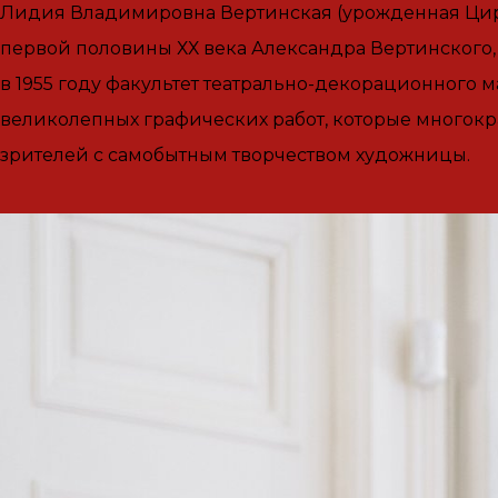
Лидия Владимировна Вертинская (урожденная Циргв
первой половины ХХ века Александра Вертинского,
в 1955 году факультет театрально-декорационного м
великолепных графических работ, которые многокр
зрителей с самобытным творчеством художницы.