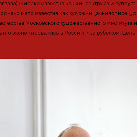
ава) широко известна как киноактриса и супруга 
 однако мало известна как художница-живописец, р
астерства Московского художественного института им
атно экспонировались в России и за рубежом. Цел