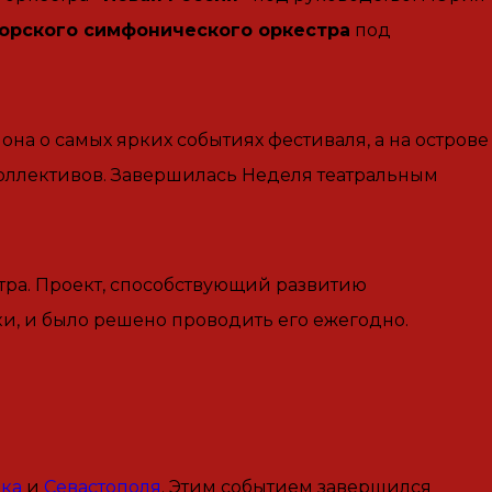
орского симфонического оркестра
под
на о самых ярких событиях фестиваля, а на острове
оллективов. Завершилась Неделя театральным
атра. Проект, способствующий развитию
и, и было решено проводить его ежегодно.
ка
и
Севастополя
. Этим событием завершился