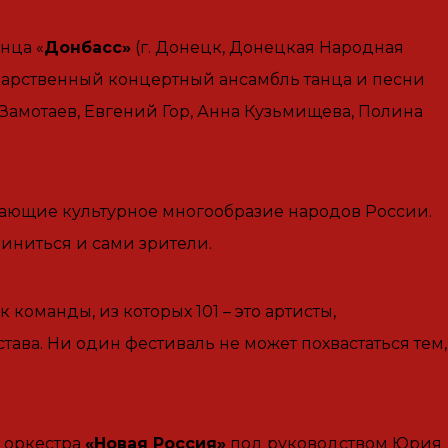
нца «
Донбасс»
(г. Донецк, Донецкая Народная
сударственный концертный ансамбль танца и песни
 Замотаев, Евгений Гор, Анна Кузьмищева, Полина
жающие культурное многообразие народов России.
иниться и сами зрители.
оманды, из которых 101 – это артисты,
тава. Ни один фестиваль не может похвастаться тем,
 оркестра
«Новая Россия»
под руководством Юрия