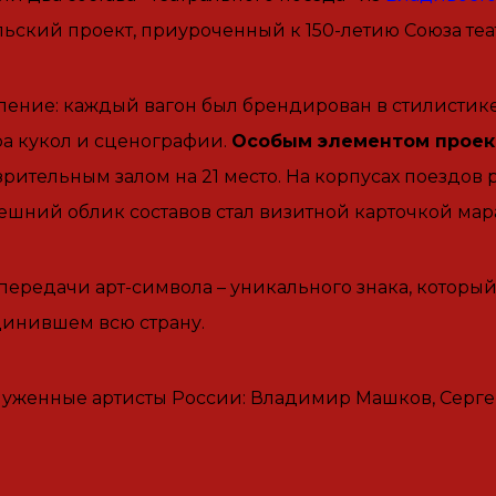
ьский проект, приуроченный к 150-летию Союза те
ение: каждый вагон был брендирован в стилистике
тра кукол и сценографии.
Особым элементом проект
зрительным залом на 21 место. На корпусах поездо
шний облик составов стал визитной карточкой мара
редачи арт-символа – уникального знака, который 
единившем всю страну.
луженные артисты России: Владимир Машков, Серге