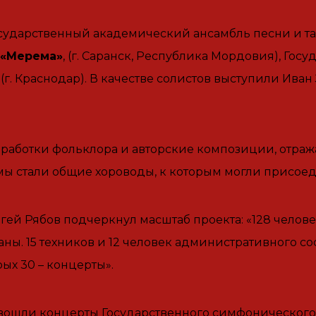
сударственный академический ансамбль песни и та
«Мерема»
, (г. Саранск, Республика Мордовия), Го
(г. Краснодар). В качестве солистов выступили Иван
бработки фольклора и авторские композиции, отра
 стали общие хороводы, к которым могли присоед
 Рябов подчеркнул масштаб проекта: «128 человек к
ны. 15 техников и 12 человек административного сос
ых 30 – концерты».
 вошли концерты Государственного симфонического