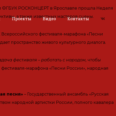
 и ФГБУК РОСКОНЦЕРТ в Ярославле прошла Неделя
ктивы, а также известных мастеров сцены.
и
Проекты
Видео
Контакты
ХХ Всероссийского фестиваля-марафона «Песни
дает пространство живого культурного диалога.
дача фестиваля – работать с народом, чтобы
о фестиваля-марафона «Песни России», народная
ая песня»
– Государственный ансамбль «Русская
ством народной артистки России, полного кавалера