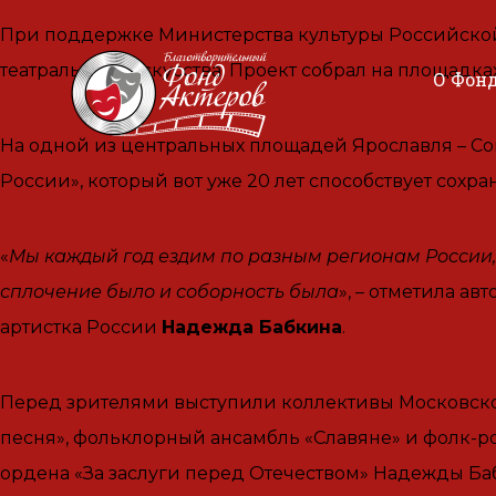
При поддержке Министерства культуры Российско
театрального искусства. Проект собрал на площадк
О Фон
На одной из центральных площадей Ярославля – Со
России», который вот уже 20 лет способствует сохр
«
Мы каждый год ездим по разным регионам России,
сплочение было и соборность была
», – отметила а
артистка России
Надежда Бабкина
.
Перед зрителями выступили коллективы Московско
песня», фольклорный ансамбль «Славяне» и фолк-ро
ордена «За заслуги перед Отечеством» Надежды Ба