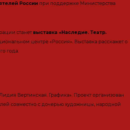
еятелей России
при поддержке Министерства
рации станет
выставка «Наследие. Театр.
циональном центре «Россия». Выставка расскажет о
о года.
идия Вертинская. Графика». Проект организован
лей совместно с дочерью художницы, народной