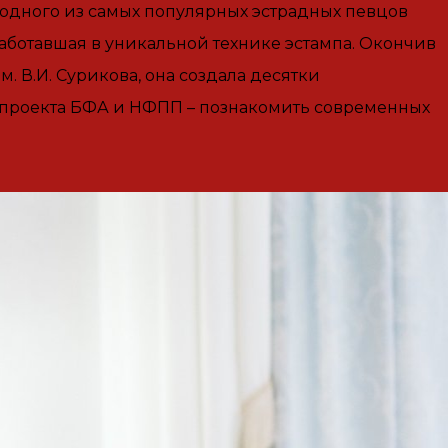
одного из самых популярных эстрадных певцов
аботавшая в уникальной технике эстампа. Окончив
. В.И. Сурикова, она создала десятки
ь проекта БФА и НФПП – познакомить современных