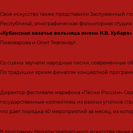
Свое искусство также представили Заслуженный го
Республика), этнографическая фольклорная студия
«Кубанская казачья вольница имени Н.В. Кубаря»
Пивоварова и Олит Тевлянаут.
Со сцены звучали народные песни, современные о
По традиции ярким финалом концертной программы
Директор фестиваля-марафона «Песни России» Сергей
государственные коллективы из разных уголков стра
что дает порядка 40 мероприятий за месяц, из котор
В программу Недели театрального искусства также